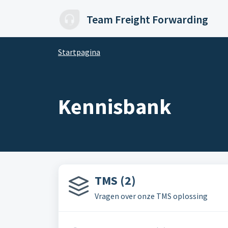
Doorgaan naar hoofdinhoud
Team Freight Forwarding
Startpagina
Kennisbank
TMS (2)
Vragen over onze TMS oplossing